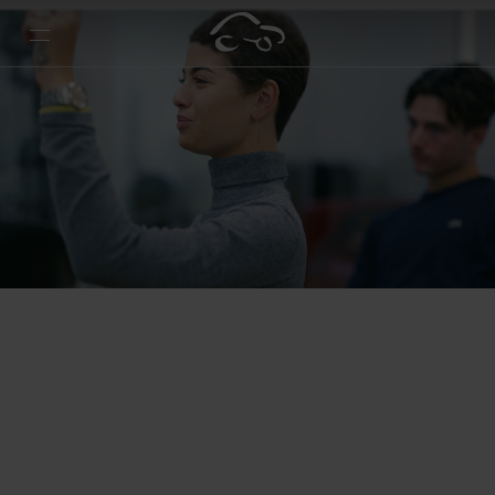
TAG DIT KØREKORT – NEMT OG
TILPASSET DIN HVERDAG
Selvvalgt teoriforløb – du er ikke bundet til et fast hold,
men kan tage teoriundervisning, når og hvor det passer
dig, på en af vores afdelinger.