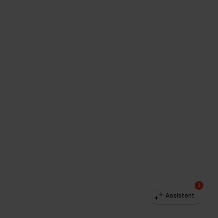
1
Assistent
© Copyright
2026
Trafikskolerne –
Design by DAN®