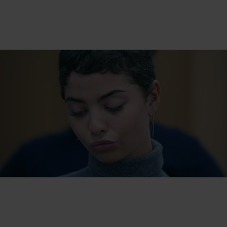
DET BEHØVER IKKE, AT VÆRE
KEDELIGT