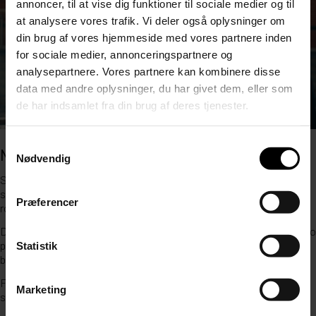
annoncer, til at vise dig funktioner til sociale medier og til
at analysere vores trafik. Vi deler også oplysninger om
din brug af vores hjemmeside med vores partnere inden
for sociale medier, annonceringspartnere og
analysepartnere. Vores partnere kan kombinere disse
data med andre oplysninger, du har givet dem, eller som
de har indsamlet fra din brug af deres tjenester.
Samtykkevalg
NÅR DU SKAL UD OG KØRE FØRSTE GANG
Nødvendig
Selvom man glæder sig til at få kørekort, er der mange der får
sommerfugle i maven, når de skal ud og køre første gang. Men bare
Præferencer
rolig, det er helt naturligt.
Din kørelære har helt styr på situationen, og du starter i roligt tempo
på en stille vej. Her lærer du de mest gængse ting, og når du er klar,
Statistik
bygges der på. I dit tempo.
For at gøre hele oplevelsen så tryg som mulig, har du altid den
Marketing
samme lærer og den samme bil – også til køreprøven.