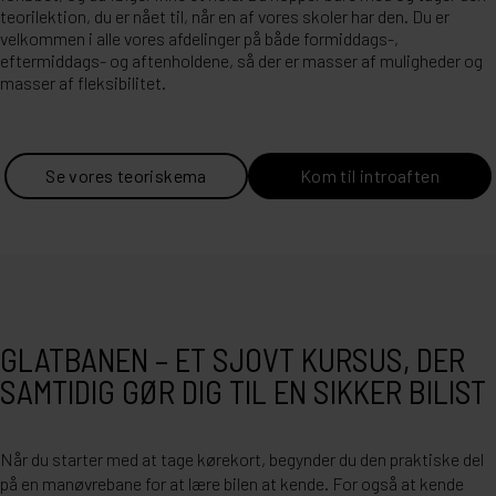
teorilektion, du er nået til, når en af vores skoler har den. Du er
velkommen i alle vores afdelinger på både formiddags-,
eftermiddags- og aftenholdene, så der er masser af muligheder og
masser af fleksibilitet.
Se vores teoriskema
Kom til introaften
GLATBANEN – ET SJOVT KURSUS, DER
SAMTIDIG GØR DIG TIL EN SIKKER BILIST
Når du starter med at tage kørekort, begynder du den praktiske del
på en manøvrebane for at lære bilen at kende. For også at kende