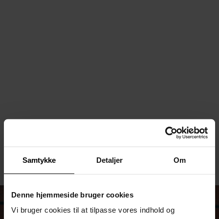
Vores kørelærere er nøje udvalgt, så de både er dygtige,
tålmodige og pædagogiske. Den kombination giver et godt
arbejdsklima, men det øger faktisk også
beståelsesprocenterne. Alle kan jo forklare, hvordan
trafikreglerne hænger sammen, men for at være en dygtig
lære, skal man kunne sætte konstruktive ord på, hvad der
er godt, og hvad der skal arbejdes med i næste køretime.
Så det er lige præcis, hvad vi gør efter hver lektion. Mange
års erfaring har vist os, at det både gør undervisningen
mere effektiv og skaber bedre bilister.
Se datoer for introaften
Samtykke
Detaljer
Om
Denne hjemmeside bruger cookies
Vi bruger cookies til at tilpasse vores indhold og