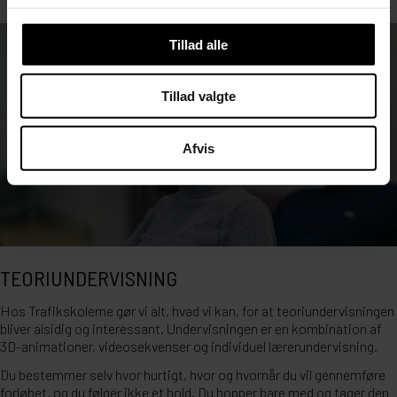
Tillad alle
Tillad valgte
Afvis
TEORIUNDERVISNING
Hos Trafikskolerne gør vi alt, hvad vi kan, for at teoriundervisningen
bliver alsidig og interessant. Undervisningen er en kombination af
3D-animationer, videosekvenser og individuel lærerundervisning.
Du bestemmer selv hvor hurtigt, hvor og hvornår du vil gennemføre
forløbet, og du følger ikke et hold. Du hopper bare med og tager den